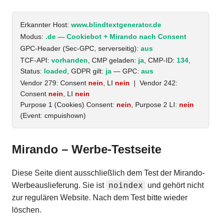
Erkannter Host:
www.blindtextgenerator.de
Modus:
.de — Cookiebot + Mirando nach Consent
GPC-Header (Sec-GPC, serverseitig):
aus
TCF-API:
vorhanden
, CMP geladen:
ja
, CMP-ID:
134
,
Status:
loaded
, GDPR gilt:
ja
— GPC:
aus
Vendor 279: Consent
nein
, LI
nein
| Vendor 242:
Consent
nein
, LI
nein
Purpose 1 (Cookies) Consent:
nein
, Purpose 2 LI:
nein
(Event: cmpuishown)
Mirando – Werbe-Testseite
Diese Seite dient ausschließlich dem Test der Mirando-
noindex
Werbeauslieferung. Sie ist
und gehört nicht
zur regulären Website. Nach dem Test bitte wieder
löschen.